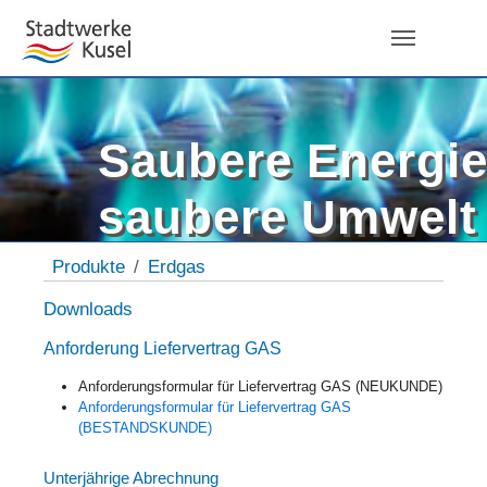
Skip to main navigation
Zum Hauptinhalt springen
Skip to page footer
Saubere Energie
saubere Umwelt
Sie sind hier:
Produkte
Erdgas
Downloads
Anforderung Liefervertrag GAS
Anforderungsformular für Liefervertrag GAS (NEUKUNDE)
Anforderungsformular für Liefervertrag GAS
(BESTANDSKUNDE)
Unterjährige Abrechnung