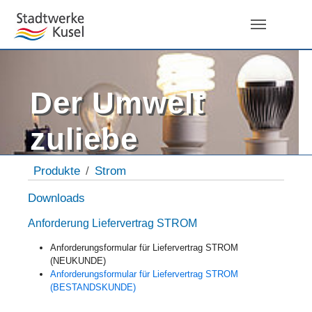
Skip to main navigation
Zum Hauptinhalt springen
Skip to page footer
Der Umwelt
zuliebe
Sie sind hier:
Produkte
Strom
Downloads
Anforderung Liefervertrag STROM
Anforderungsformular für Liefervertrag STROM
(NEUKUNDE)
Anforderungsformular für Liefervertrag STROM
(BESTANDSKUNDE)