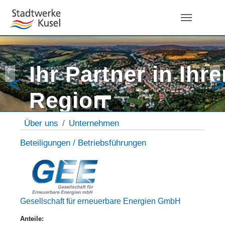
Skip to main navigation
Zum Hauptinhalt springen
Skip to page footer
Ihr Partner in Ihre
Zurück
Wei
Region
Sie sind hier:
Über uns
Unternehmen
Beteiligungen / Betriebsführungen
Gesellschaft für erneuerbare Energien GmbH
Anteile: