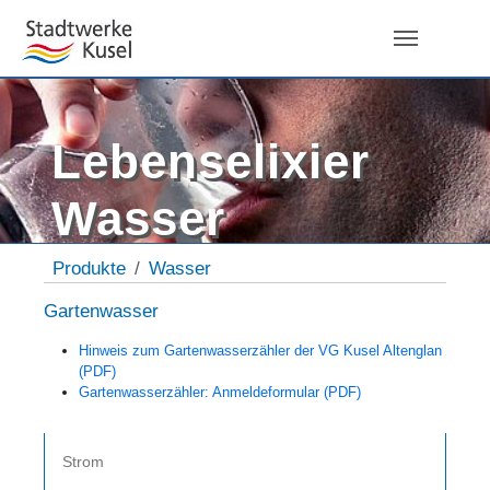
Skip to main navigation
Zum Hauptinhalt springen
Skip to page footer
Lebenselixier
Wasser
Sie sind hier:
Produkte
Wasser
Gartenwasser
Hinweis zum Gartenwasserzähler der VG Kusel Altenglan
(PDF)
Gartenwasserzähler: Anmeldeformular (PDF)
Strom