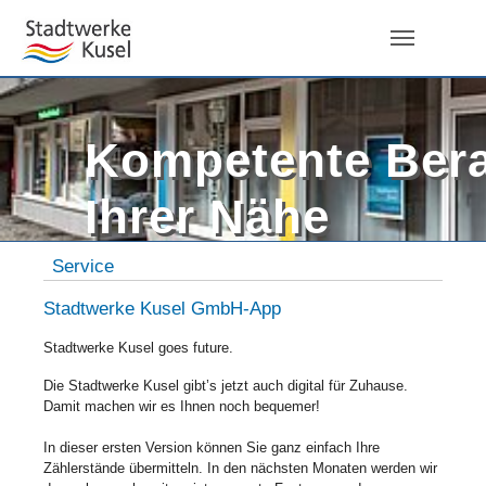
Skip to main navigation
Zum Hauptinhalt springen
Skip to page footer
Kompetente Bera
Ihrer Nähe
Sie sind hier:
Service
Stadtwerke Kusel GmbH-App
Stadtwerke Kusel goes future.
Die Stadtwerke Kusel gibt’s jetzt auch digital für Zuhause.
Damit machen wir es Ihnen noch bequemer!
In dieser ersten Version können Sie ganz einfach Ihre
Zählerstände übermitteln. In den nächsten Monaten werden wir